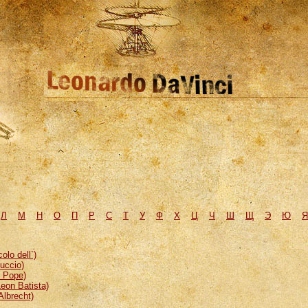
Л
М
H
О
П
Р
С
Т
У
Ф
Х
Ц
Ч
Ш
Щ
Э
Ю
Я
lo dell`)
uccio)
, Pope)
eon Batista)
Albrecht)