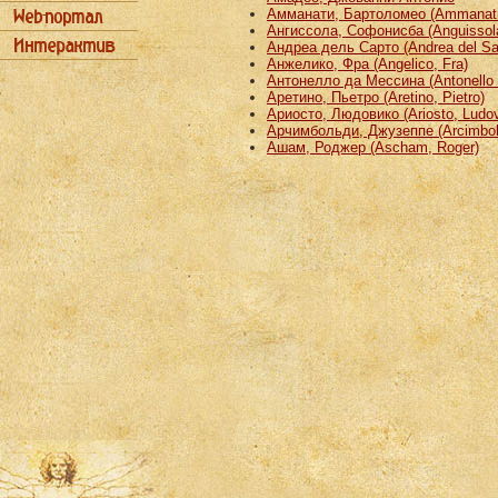
Амманати, Бартоломео (Ammanati
Ангиссола, Софонисба (Anguissola
Андреа дель Сарто (Andrea del Sa
Анжелико, Фра (Angelico, Fra)
Антонелло да Мессина (Antonello 
Аретино, Пьетро (Aretino, Pietro)
Ариосто, Людовико (Ariosto, Ludov
Арчимбольди, Джузеппе (Arcimbold
Ашам, Роджер (Ascham, Roger)