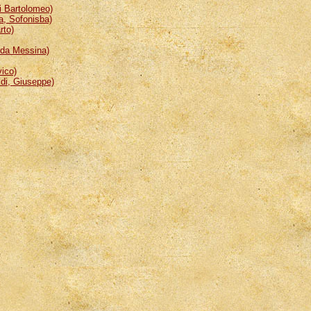
 Bartolomeo)
, Sofonisba)
rto)
da Messina)
ico)
i, Giuseppe)