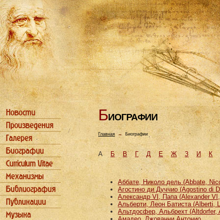
Б
ИОГРАФИИ
Главная
→
Биографии
А
Б
В
Г
Д
Е
Ж
З
И
К
Аббате, Николо дель (Abbate, Nicco
Агостино ди Дуччио (Agostino di D
Александр VI, Папа (Alexander VI
Альберти, Леон Батиста (Alberti, L
Альтдосфер, Альбрехт (Altdorfer, 
Амадео, Джованни Антонио