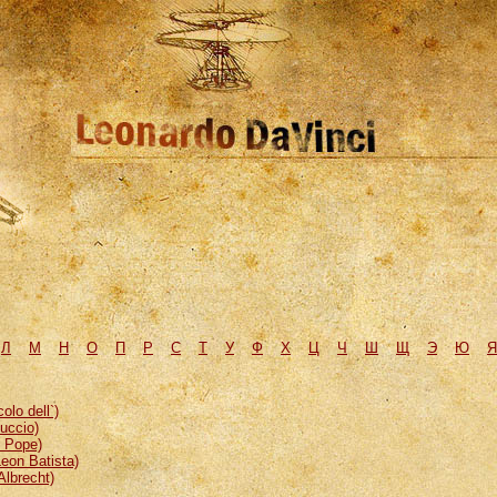
Л
М
H
О
П
Р
С
Т
У
Ф
Х
Ц
Ч
Ш
Щ
Э
Ю
Я
lo dell`)
uccio)
, Pope)
eon Batista)
Albrecht)