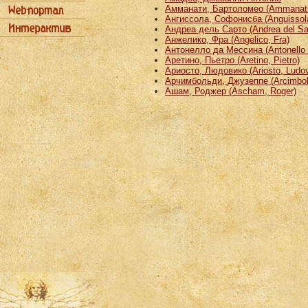
Амманати, Бартоломео (Ammanati
Ангиссола, Софонисба (Anguissola
Андреа дель Сарто (Andrea del Sa
Анжелико, Фра (Angelico, Fra)
Антонелло да Мессина (Antonello 
Аретино, Пьетро (Aretino, Pietro)
Ариосто, Людовико (Ariosto, Ludov
Арчимбольди, Джузеппе (Arcimbold
Ашам, Роджер (Ascham, Roger)