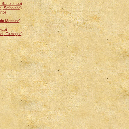
 Bartolomeo)
, Sofonisba)
rto)
da Messina)
ico)
i, Giuseppe)