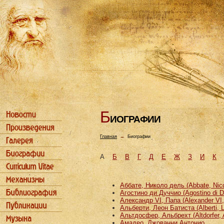
Б
ИОГРАФИИ
Главная
→
Биографии
А
Б
В
Г
Д
Е
Ж
З
И
К
Аббате, Николо дель (Abbate, Nicco
Агостино ди Дуччио (Agostino di D
Александр VI, Папа (Alexander VI
Альберти, Леон Батиста (Alberti, L
Альтдосфер, Альбрехт (Altdorfer, 
Амадео, Джованни Антонио