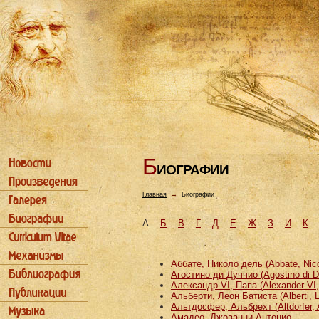
Б
ИОГРАФИИ
Главная
→
Биографии
А
Б
В
Г
Д
Е
Ж
З
И
К
Аббате, Николо дель (Abbate, Nicco
Агостино ди Дуччио (Agostino di D
Александр VI, Папа (Alexander VI
Альберти, Леон Батиста (Alberti, L
Альтдосфер, Альбрехт (Altdorfer, 
Амадео, Джованни Антонио