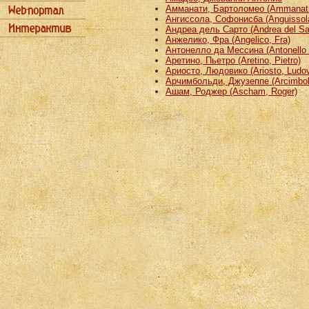
Амманати, Бартоломео (Ammanati
Ангиссола, Софонисба (Anguissola
Андреа дель Сарто (Andrea del Sa
Анжелико, Фра (Angelico, Fra)
Антонелло да Мессина (Antonello 
Аретино, Пьетро (Aretino, Pietro)
Ариосто, Людовико (Ariosto, Ludov
Арчимбольди, Джузеппе (Arcimbold
Ашам, Роджер (Ascham, Roger)