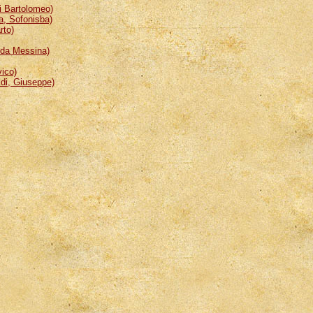
 Bartolomeo)
, Sofonisba)
rto)
da Messina)
ico)
i, Giuseppe)