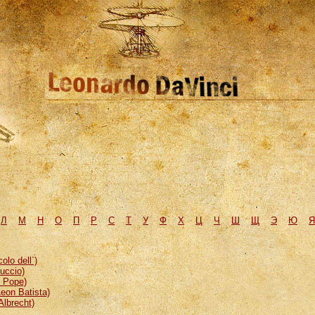
Л
М
H
О
П
Р
С
Т
У
Ф
Х
Ц
Ч
Ш
Щ
Э
Ю
Я
lo dell`)
uccio)
, Pope)
eon Batista)
Albrecht)