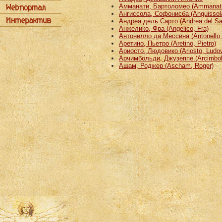
Амманати, Бартоломео (Ammanati
Ангиссола, Софонисба (Anguissola
Андреа дель Сарто (Andrea del Sa
Анжелико, Фра (Angelico, Fra)
Антонелло да Мессина (Antonello 
Аретино, Пьетро (Aretino, Pietro)
Ариосто, Людовико (Ariosto, Ludov
Арчимбольди, Джузеппе (Arcimbold
Ашам, Роджер (Ascham, Roger)