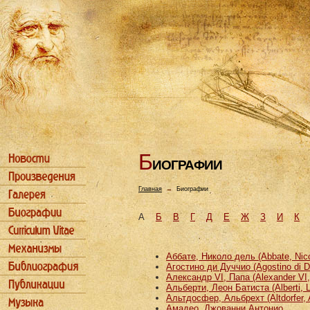
Б
ИОГРАФИИ
Главная
→
Биографии
А
Б
В
Г
Д
Е
Ж
З
И
К
Аббате, Николо дель (Abbate, Nicco
Агостино ди Дуччио (Agostino di D
Александр VI, Папа (Alexander VI
Альберти, Леон Батиста (Alberti, L
Альтдосфер, Альбрехт (Altdorfer, 
Амадео, Джованни Антонио