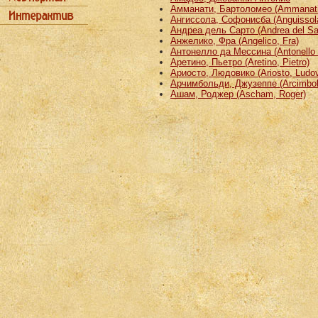
Амманати, Бартоломео (Ammanati
Ангиссола, Софонисба (Anguissola
Андреа дель Сарто (Andrea del Sa
Анжелико, Фра (Angelico, Fra)
Антонелло да Мессина (Antonello 
Аретино, Пьетро (Aretino, Pietro)
Ариосто, Людовико (Ariosto, Ludov
Арчимбольди, Джузеппе (Arcimbold
Ашам, Роджер (Ascham, Roger)