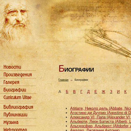
Б
ИОГРАФИИ
Главная
→
Биографии
А
Б
В
Г
Д
Е
Ж
З
И
К
Аббате, Николо дель (Abbate, Nicco
Агостино ди Дуччио (Agostino di D
Александр VI, Папа (Alexander VI
Альберти, Леон Батиста (Alberti, L
Альтдосфер, Альбрехт (Altdorfer, 
Амадео, Джованни Антонио