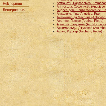
Амманати, Бартоломео (Ammanati
Ангиссола, Софонисба (Anguissola
Андреа дель Сарто (Andrea del Sa
Анжелико, Фра (Angelico, Fra)
Антонелло да Мессина (Antonello 
Аретино, Пьетро (Aretino, Pietro)
Ариосто, Людовико (Ariosto, Ludov
Арчимбольди, Джузеппе (Arcimbold
Ашам, Роджер (Ascham, Roger)