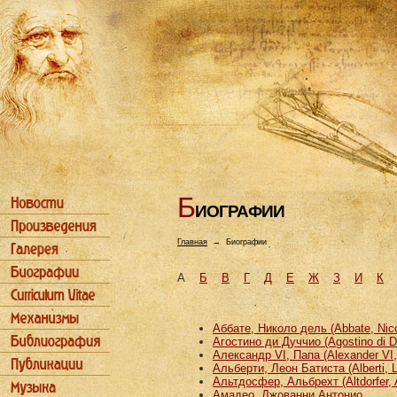
Б
ИОГРАФИИ
Главная
→
Биографии
А
Б
В
Г
Д
Е
Ж
З
И
К
Аббате, Николо дель (Abbate, Nicco
Агостино ди Дуччио (Agostino di D
Александр VI, Папа (Alexander VI
Альберти, Леон Батиста (Alberti, L
Альтдосфер, Альбрехт (Altdorfer, 
Амадео, Джованни Антонио