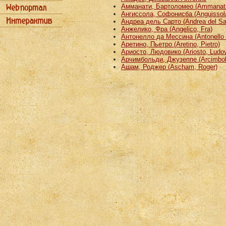
Амманати, Бартоломео (Ammanati
Ангиссола, Софонисба (Anguissola
Андреа дель Сарто (Andrea del Sa
Анжелико, Фра (Angelico, Fra)
Антонелло да Мессина (Antonello 
Аретино, Пьетро (Aretino, Pietro)
Ариосто, Людовико (Ariosto, Ludov
Арчимбольди, Джузеппе (Arcimbold
Ашам, Роджер (Ascham, Roger)