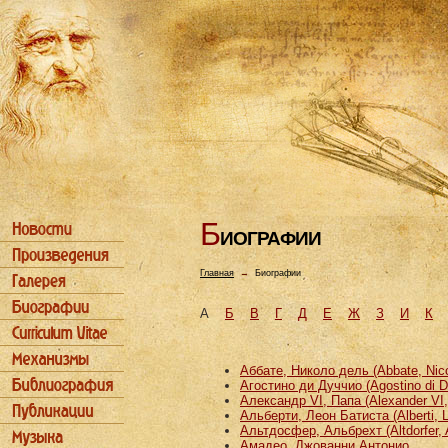
Б
ИОГРАФИИ
Главная
→
Биографии
А
Б
В
Г
Д
Е
Ж
З
И
К
Аббате, Николо дель (Abbate, Nicco
Агостино ди Дуччио (Agostino di D
Александр VI, Папа (Alexander VI
Альберти, Леон Батиста (Alberti, L
Альтдосфер, Альбрехт (Altdorfer, 
Амадео, Джованни Антонио