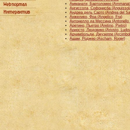
Амманати, Бартоломео (Ammanati
Ангиссола, Софонисба (Anguissola
Андреа дель Сарто (Andrea del Sa
Анжелико, Фра (Angelico, Fra)
Антонелло да Мессина (Antonello 
Аретино, Пьетро (Aretino, Pietro)
Ариосто, Людовико (Ariosto, Ludov
Арчимбольди, Джузеппе (Arcimbold
Ашам, Роджер (Ascham, Roger)