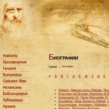
Б
ИОГРАФИИ
Главная
→
Биографии
А
Б
В
Г
Д
Е
Ж
З
И
К
Аббате, Николо дель (Abbate, Nicco
Агостино ди Дуччио (Agostino di D
Александр VI, Папа (Alexander VI
Альберти, Леон Батиста (Alberti, L
Альтдосфер, Альбрехт (Altdorfer, 
Амадео, Джованни Антонио