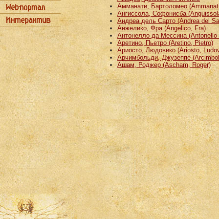
Амманати, Бартоломео (Ammanati
Ангиссола, Софонисба (Anguissola
Андреа дель Сарто (Andrea del Sa
Анжелико, Фра (Angelico, Fra)
Антонелло да Мессина (Antonello 
Аретино, Пьетро (Aretino, Pietro)
Ариосто, Людовико (Ariosto, Ludov
Арчимбольди, Джузеппе (Arcimbold
Ашам, Роджер (Ascham, Roger)