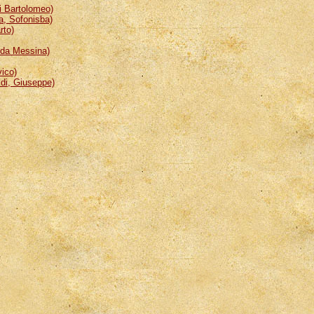
 Bartolomeo)
, Sofonisba)
rto)
da Messina)
ico)
i, Giuseppe)