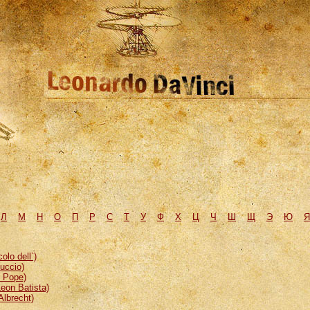
Л
М
H
О
П
Р
С
Т
У
Ф
Х
Ц
Ч
Ш
Щ
Э
Ю
Я
lo dell`)
uccio)
, Pope)
eon Batista)
Albrecht)