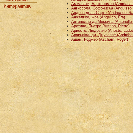
Амманати, Бартоломео (Ammanati
Ангиссола, Софонисба (Anguissola
Андреа дель Сарто (Andrea del Sa
Анжелико, Фра (Angelico, Fra)
Антонелло да Мессина (Antonello 
Аретино, Пьетро (Aretino, Pietro)
Ариосто, Людовико (Ariosto, Ludov
Арчимбольди, Джузеппе (Arcimbold
Ашам, Роджер (Ascham, Roger)