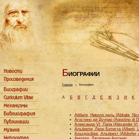
Б
ИОГРАФИИ
Главная
→
Биографии
А
Б
В
Г
Д
Е
Ж
З
И
К
Аббате, Николо дель (Abbate, Nicco
Агостино ди Дуччио (Agostino di D
Александр VI, Папа (Alexander VI
Альберти, Леон Батиста (Alberti, L
Альтдосфер, Альбрехт (Altdorfer, 
Амадео, Джованни Антонио