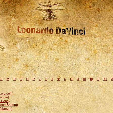
Л
М
H
О
П
Р
С
Т
У
Ф
Х
Ц
Ч
Ш
Щ
Э
Ю
Я
lo dell`)
uccio)
, Pope)
eon Batista)
Albrecht)