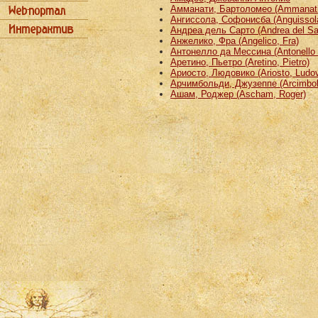
Амманати, Бартоломео (Ammanati
Ангиссола, Софонисба (Anguissola
Андреа дель Сарто (Andrea del Sa
Анжелико, Фра (Angelico, Fra)
Антонелло да Мессина (Antonello 
Аретино, Пьетро (Aretino, Pietro)
Ариосто, Людовико (Ariosto, Ludov
Арчимбольди, Джузеппе (Arcimbold
Ашам, Роджер (Ascham, Roger)