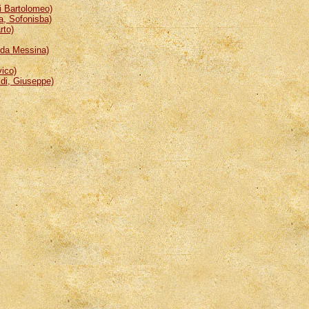
 Bartolomeo)
, Sofonisba)
rto)
da Messina)
ico)
i, Giuseppe)