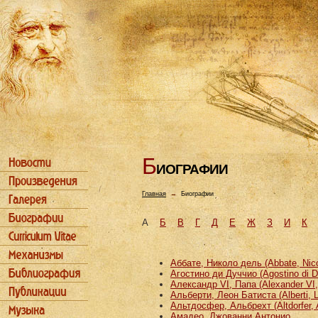
Б
ИОГРАФИИ
Главная
→
Биографии
А
Б
В
Г
Д
Е
Ж
З
И
К
Аббате, Николо дель (Abbate, Nicco
Агостино ди Дуччио (Agostino di D
Александр VI, Папа (Alexander VI
Альберти, Леон Батиста (Alberti, L
Альтдосфер, Альбрехт (Altdorfer, 
Амадео, Джованни Антонио