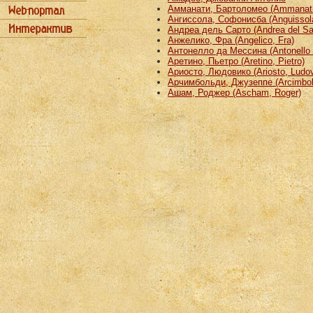
Амманати, Бартоломео (Ammanati
Ангиссола, Софонисба (Anguissola
Андреа дель Сарто (Andrea del Sa
Анжелико, Фра (Angelico, Fra)
Антонелло да Мессина (Antonello 
Аретино, Пьетро (Aretino, Pietro)
Ариосто, Людовико (Ariosto, Ludov
Арчимбольди, Джузеппе (Arcimbold
Ашам, Роджер (Ascham, Roger)