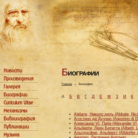
Б
ИОГРАФИИ
Главная
→
Биографии
А
Б
В
Г
Д
Е
Ж
З
И
К
Аббате, Николо дель (Abbate, Nicco
Агостино ди Дуччио (Agostino di D
Александр VI, Папа (Alexander VI
Альберти, Леон Батиста (Alberti, L
Альтдосфер, Альбрехт (Altdorfer, 
Амадео, Джованни Антонио