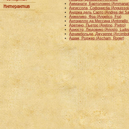
Амманати, Бартоломео (Ammanati
Ангиссола, Софонисба (Anguissola
Андреа дель Сарто (Andrea del Sa
Анжелико, Фра (Angelico, Fra)
Антонелло да Мессина (Antonello 
Аретино, Пьетро (Aretino, Pietro)
Ариосто, Людовико (Ariosto, Ludov
Арчимбольди, Джузеппе (Arcimbold
Ашам, Роджер (Ascham, Roger)