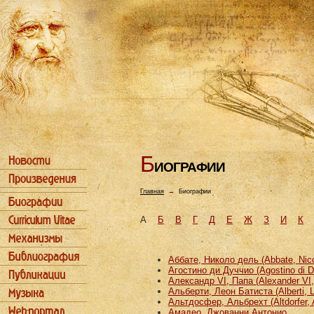
Б
ИОГРАФИИ
Главная
→
Биографии
А
Б
В
Г
Д
Е
Ж
З
И
К
Аббате, Николо дель (Abbate, Nicco
Агостино ди Дуччио (Agostino di D
Александр VI, Папа (Alexander VI
Альберти, Леон Батиста (Alberti, L
Альтдосфер, Альбрехт (Altdorfer, 
Амадео, Джованни Антонио