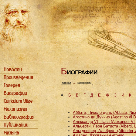
Б
ИОГРАФИИ
Главная
→
Биографии
А
Б
В
Г
Д
Е
Ж
З
И
К
Аббате, Николо дель (Abbate, Nicco
Агостино ди Дуччио (Agostino di D
Александр VI, Папа (Alexander VI
Альберти, Леон Батиста (Alberti, L
Альтдосфер, Альбрехт (Altdorfer, 
Амадео, Джованни Антонио