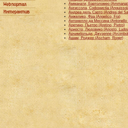
Амманати, Бартоломео (Ammanati
Ангиссола, Софонисба (Anguissola
Андреа дель Сарто (Andrea del Sa
Анжелико, Фра (Angelico, Fra)
Антонелло да Мессина (Antonello 
Аретино, Пьетро (Aretino, Pietro)
Ариосто, Людовико (Ariosto, Ludov
Арчимбольди, Джузеппе (Arcimbold
Ашам, Роджер (Ascham, Roger)