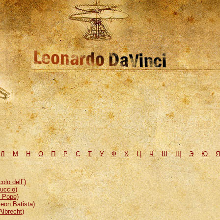
Л
М
H
О
П
Р
С
Т
У
Ф
Х
Ц
Ч
Ш
Щ
Э
Ю
Я
lo dell`)
uccio)
, Pope)
eon Batista)
Albrecht)