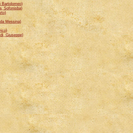
 Bartolomeo)
, Sofonisba)
rto)
da Messina)
ico)
i, Giuseppe)