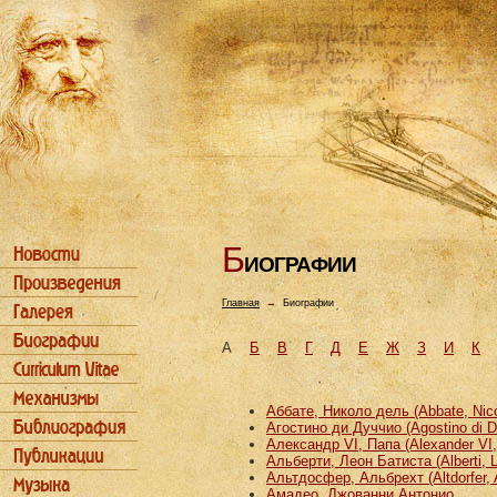
Б
ИОГРАФИИ
Главная
→
Биографии
А
Б
В
Г
Д
Е
Ж
З
И
К
Аббате, Николо дель (Abbate, Nicco
Агостино ди Дуччио (Agostino di D
Александр VI, Папа (Alexander VI
Альберти, Леон Батиста (Alberti, L
Альтдосфер, Альбрехт (Altdorfer, 
Амадео, Джованни Антонио