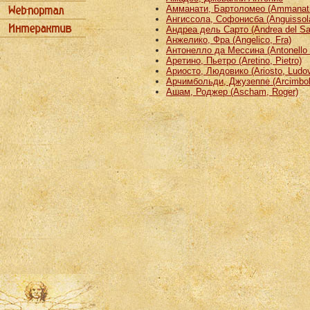
Амманати, Бартоломео (Ammanati
Ангиссола, Софонисба (Anguissola
Андреа дель Сарто (Andrea del Sa
Анжелико, Фра (Angelico, Fra)
Антонелло да Мессина (Antonello 
Аретино, Пьетро (Aretino, Pietro)
Ариосто, Людовико (Ariosto, Ludov
Арчимбольди, Джузеппе (Arcimbold
Ашам, Роджер (Ascham, Roger)