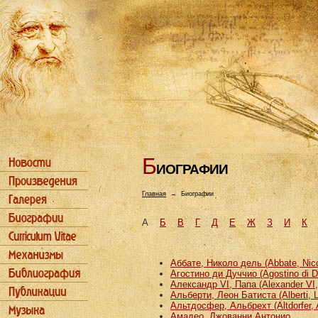
Б
ИОГРАФИИ
Главная
→
Биографии
А
Б
В
Г
Д
Е
Ж
З
И
К
Аббате, Николо дель (Abbate, Nicco
Агостино ди Дуччио (Agostino di D
Александр VI, Папа (Alexander VI
Альберти, Леон Батиста (Alberti, L
Альтдосфер, Альбрехт (Altdorfer, 
Амадео, Джованни Антонио