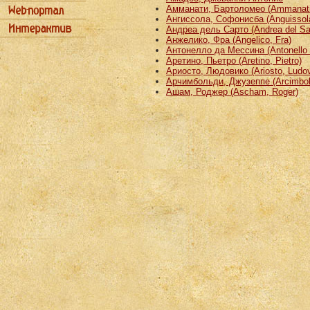
Амманати, Бартоломео (Ammanati
Ангиссола, Софонисба (Anguissola
Андреа дель Сарто (Andrea del Sa
Анжелико, Фра (Angelico, Fra)
Антонелло да Мессина (Antonello 
Аретино, Пьетро (Aretino, Pietro)
Ариосто, Людовико (Ariosto, Ludov
Арчимбольди, Джузеппе (Arcimbold
Ашам, Роджер (Ascham, Roger)