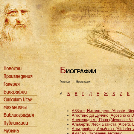
Б
ИОГРАФИИ
Главная
→
Биографии
А
Б
В
Г
Д
Е
Ж
З
И
К
Аббате, Николо дель (Abbate, Nicco
Агостино ди Дуччио (Agostino di D
Александр VI, Папа (Alexander VI
Альберти, Леон Батиста (Alberti, L
Альтдосфер, Альбрехт (Altdorfer, 
Амадео, Джованни Антонио