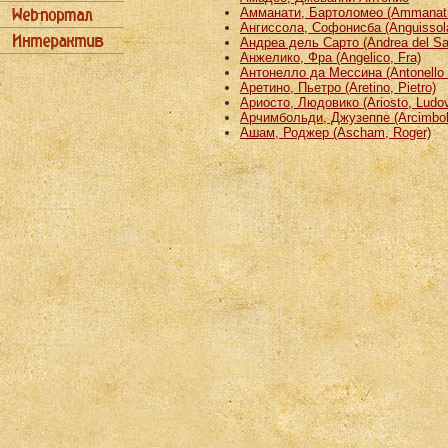
Амманати, Бартоломео (Ammanati
Ангиссола, Софонисба (Anguissola
Андреа дель Сарто (Andrea del Sa
Анжелико, Фра (Angelico, Fra)
Антонелло да Мессина (Antonello 
Аретино, Пьетро (Aretino, Pietro)
Ариосто, Людовико (Ariosto, Ludov
Арчимбольди, Джузеппе (Arcimbold
Ашам, Роджер (Ascham, Roger)