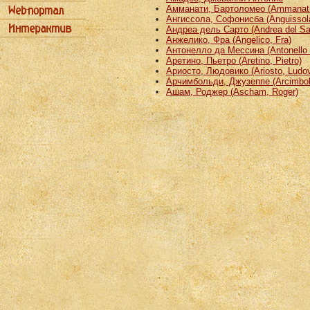
Амманати, Бартоломео (Ammanati
Ангиссола, Софонисба (Anguissola
Андреа дель Сарто (Andrea del Sa
Анжелико, Фра (Angelico, Fra)
Антонелло да Мессина (Antonello 
Аретино, Пьетро (Aretino, Pietro)
Ариосто, Людовико (Ariosto, Ludov
Арчимбольди, Джузеппе (Arcimbold
Ашам, Роджер (Ascham, Roger)