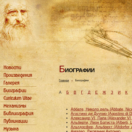
Б
ИОГРАФИИ
Главная
→
Биографии
А
Б
В
Г
Д
Е
Ж
З
И
К
Аббате, Николо дель (Abbate, Nicco
Агостино ди Дуччио (Agostino di D
Александр VI, Папа (Alexander VI
Альберти, Леон Батиста (Alberti, L
Альтдосфер, Альбрехт (Altdorfer, 
Амадео, Джованни Антонио