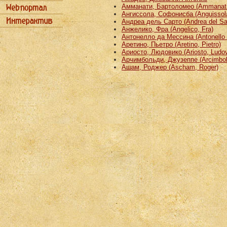
Амманати, Бартоломео (Ammanati
Ангиссола, Софонисба (Anguissola
Андреа дель Сарто (Andrea del Sa
Анжелико, Фра (Angelico, Fra)
Антонелло да Мессина (Antonello 
Аретино, Пьетро (Aretino, Pietro)
Ариосто, Людовико (Ariosto, Ludov
Арчимбольди, Джузеппе (Arcimbold
Ашам, Роджер (Ascham, Roger)