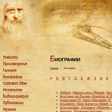
Б
ИОГРАФИИ
Главная
→
Биографии
А
Б
В
Г
Д
Е
Ж
З
И
К
Аббате, Николо дель (Abbate, Nicco
Агостино ди Дуччио (Agostino di D
Александр VI, Папа (Alexander VI
Альберти, Леон Батиста (Alberti, L
Альтдосфер, Альбрехт (Altdorfer, 
Амадео, Джованни Антонио