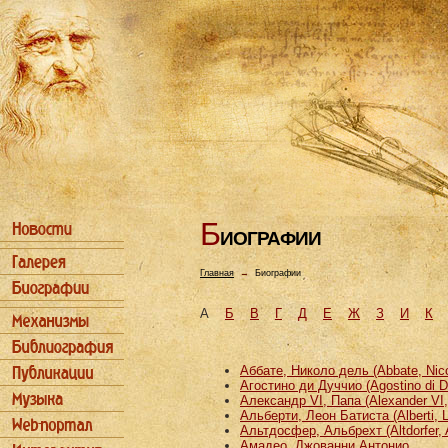
Б
ИОГРАФИИ
Главная
→
Биографии
А
Б
В
Г
Д
Е
Ж
З
И
К
Аббате, Николо дель (Abbate, Nicco
Агостино ди Дуччио (Agostino di D
Александр VI, Папа (Alexander VI
Альберти, Леон Батиста (Alberti, L
Альтдосфер, Альбрехт (Altdorfer, 
Амадео, Джованни Антонио