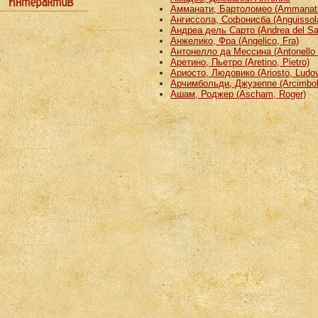
Амманати, Бартоломео (Ammanati
Ангиссола, Софонисба (Anguissola
Андреа дель Сарто (Andrea del Sa
Анжелико, Фра (Angelico, Fra)
Антонелло да Мессина (Antonello 
Аретино, Пьетро (Aretino, Pietro)
Ариосто, Людовико (Ariosto, Ludov
Арчимбольди, Джузеппе (Arcimbold
Ашам, Роджер (Ascham, Roger)