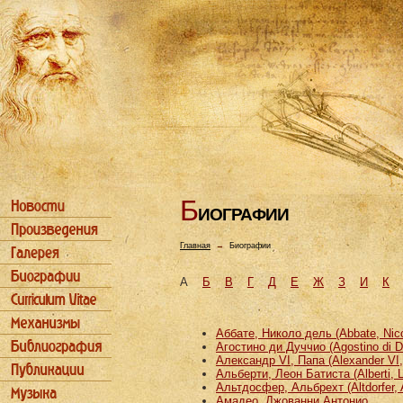
Б
ИОГРАФИИ
Главная
→
Биографии
А
Б
В
Г
Д
Е
Ж
З
И
К
Аббате, Николо дель (Abbate, Nicco
Агостино ди Дуччио (Agostino di D
Александр VI, Папа (Alexander VI
Альберти, Леон Батиста (Alberti, L
Альтдосфер, Альбрехт (Altdorfer, 
Амадео, Джованни Антонио