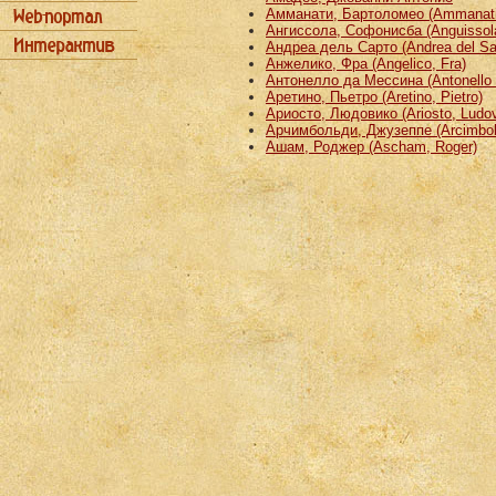
Амманати, Бартоломео (Ammanati
Ангиссола, Софонисба (Anguissola
Андреа дель Сарто (Andrea del Sa
Анжелико, Фра (Angelico, Fra)
Антонелло да Мессина (Antonello 
Аретино, Пьетро (Aretino, Pietro)
Ариосто, Людовико (Ariosto, Ludov
Арчимбольди, Джузеппе (Arcimbold
Ашам, Роджер (Ascham, Roger)