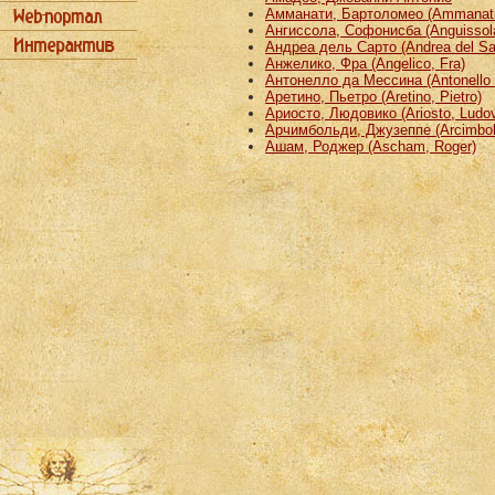
Амманати, Бартоломео (Ammanati
Ангиссола, Софонисба (Anguissola
Андреа дель Сарто (Andrea del Sa
Анжелико, Фра (Angelico, Fra)
Антонелло да Мессина (Antonello 
Аретино, Пьетро (Aretino, Pietro)
Ариосто, Людовико (Ariosto, Ludov
Арчимбольди, Джузеппе (Arcimbold
Ашам, Роджер (Ascham, Roger)