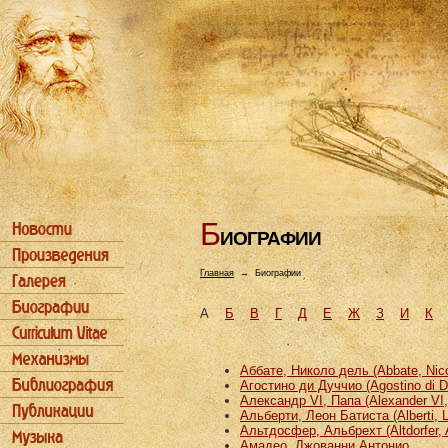
Б
ИОГРАФИИ
Главная
→
Биографии
А
Б
В
Г
Д
Е
Ж
З
И
К
Аббате, Николо дель (Abbate, Nicco
Агостино ди Дуччио (Agostino di D
Александр VI, Папа (Alexander VI
Альберти, Леон Батиста (Alberti, L
Альтдосфер, Альбрехт (Altdorfer, 
Амадео, Джованни Антонио