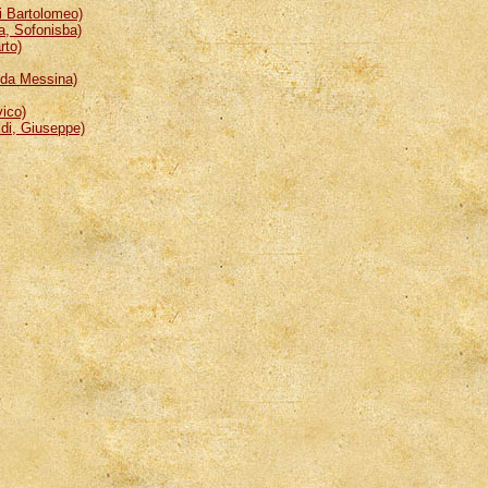
 Bartolomeo)
, Sofonisba)
rto)
da Messina)
ico)
i, Giuseppe)