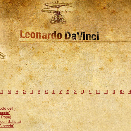
Л
М
H
О
П
Р
С
Т
У
Ф
Х
Ц
Ч
Ш
Щ
Э
Ю
Я
lo dell`)
uccio)
, Pope)
eon Batista)
Albrecht)