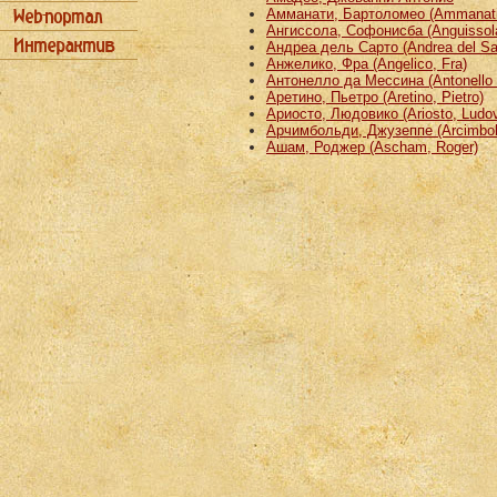
Амманати, Бартоломео (Ammanati
Ангиссола, Софонисба (Anguissola
Андреа дель Сарто (Andrea del Sa
Анжелико, Фра (Angelico, Fra)
Антонелло да Мессина (Antonello 
Аретино, Пьетро (Aretino, Pietro)
Ариосто, Людовико (Ariosto, Ludov
Арчимбольди, Джузеппе (Arcimbold
Ашам, Роджер (Ascham, Roger)