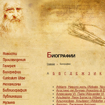
Б
ИОГРАФИИ
Главная
→
Биографии
А
Б
В
Г
Д
Е
Ж
З
И
К
Аббате, Николо дель (Abbate, Nicco
Агостино ди Дуччио (Agostino di D
Александр VI, Папа (Alexander VI
Альберти, Леон Батиста (Alberti, L
Альтдосфер, Альбрехт (Altdorfer, 
Амадео, Джованни Антонио