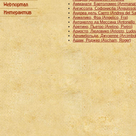
Амманати, Бартоломео (Ammanati
Ангиссола, Софонисба (Anguissola
Андреа дель Сарто (Andrea del Sa
Анжелико, Фра (Angelico, Fra)
Антонелло да Мессина (Antonello 
Аретино, Пьетро (Aretino, Pietro)
Ариосто, Людовико (Ariosto, Ludov
Арчимбольди, Джузеппе (Arcimbold
Ашам, Роджер (Ascham, Roger)