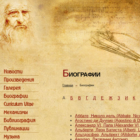
Б
ИОГРАФИИ
Главная
→
Биографии
А
Б
В
Г
Д
Е
Ж
З
И
К
Аббате, Николо дель (Abbate, Nicco
Агостино ди Дуччио (Agostino di D
Александр VI, Папа (Alexander VI
Альберти, Леон Батиста (Alberti, L
Альтдосфер, Альбрехт (Altdorfer, 
Амадео, Джованни Антонио