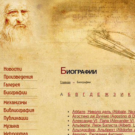
Б
ИОГРАФИИ
Главная
→
Биографии
А
Б
В
Г
Д
Е
Ж
З
И
К
Аббате, Николо дель (Abbate, Nicco
Агостино ди Дуччио (Agostino di D
Александр VI, Папа (Alexander VI
Альберти, Леон Батиста (Alberti, L
Альтдосфер, Альбрехт (Altdorfer, 
Амадео, Джованни Антонио