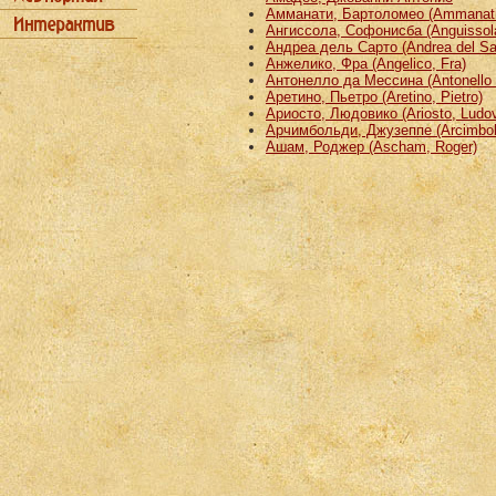
Амманати, Бартоломео (Ammanati
Ангиссола, Софонисба (Anguissola
Андреа дель Сарто (Andrea del Sa
Анжелико, Фра (Angelico, Fra)
Антонелло да Мессина (Antonello 
Аретино, Пьетро (Aretino, Pietro)
Ариосто, Людовико (Ariosto, Ludov
Арчимбольди, Джузеппе (Arcimbold
Ашам, Роджер (Ascham, Roger)