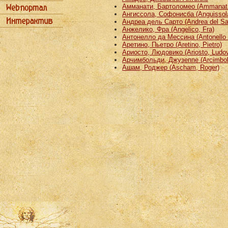
Амманати, Бартоломео (Ammanati
Ангиссола, Софонисба (Anguissola
Андреа дель Сарто (Andrea del Sa
Анжелико, Фра (Angelico, Fra)
Антонелло да Мессина (Antonello 
Аретино, Пьетро (Aretino, Pietro)
Ариосто, Людовико (Ariosto, Ludov
Арчимбольди, Джузеппе (Arcimbold
Ашам, Роджер (Ascham, Roger)