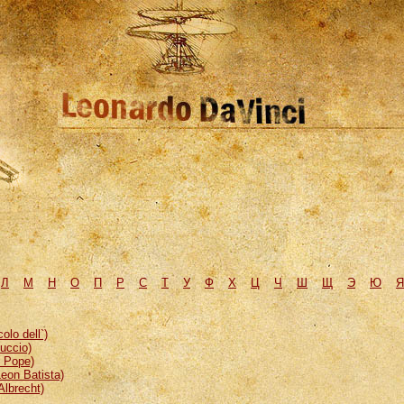
Л
М
H
О
П
Р
С
Т
У
Ф
Х
Ц
Ч
Ш
Щ
Э
Ю
Я
lo dell`)
uccio)
, Pope)
eon Batista)
Albrecht)