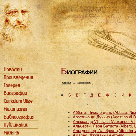
Б
ИОГРАФИИ
Главная
→
Биографии
А
Б
В
Г
Д
Е
Ж
З
И
К
Аббате, Николо дель (Abbate, Nicco
Агостино ди Дуччио (Agostino di D
Александр VI, Папа (Alexander VI
Альберти, Леон Батиста (Alberti, L
Альтдосфер, Альбрехт (Altdorfer, 
Амадео, Джованни Антонио