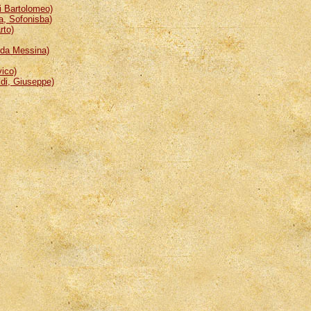
 Bartolomeo)
, Sofonisba)
rto)
da Messina)
ico)
i, Giuseppe)