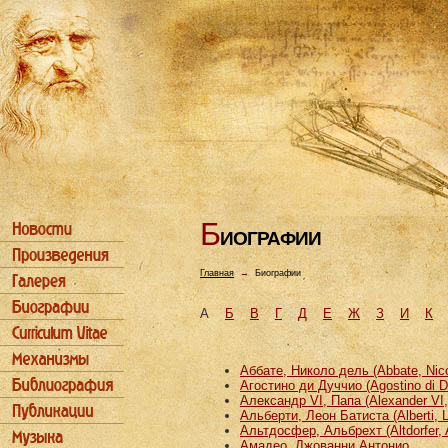
Б
ИОГРАФИИ
Главная
→
Биографии
А
Б
В
Г
Д
Е
Ж
З
И
К
Аббате, Николо дель (Abbate, Nicco
Агостино ди Дуччио (Agostino di D
Александр VI, Папа (Alexander VI
Альберти, Леон Батиста (Alberti, L
Альтдосфер, Альбрехт (Altdorfer, 
Амадео, Джованни Антонио