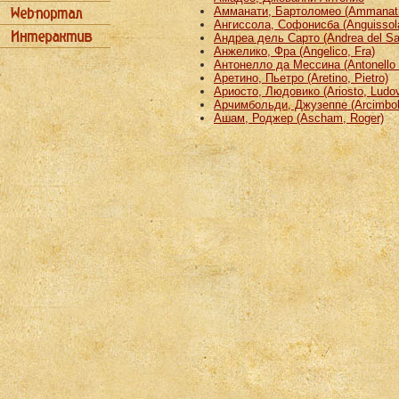
Амманати, Бартоломео (Ammanati
Ангиссола, Софонисба (Anguissola
Андреа дель Сарто (Andrea del Sa
Анжелико, Фра (Angelico, Fra)
Антонелло да Мессина (Antonello 
Аретино, Пьетро (Aretino, Pietro)
Ариосто, Людовико (Ariosto, Ludov
Арчимбольди, Джузеппе (Arcimbold
Ашам, Роджер (Ascham, Roger)