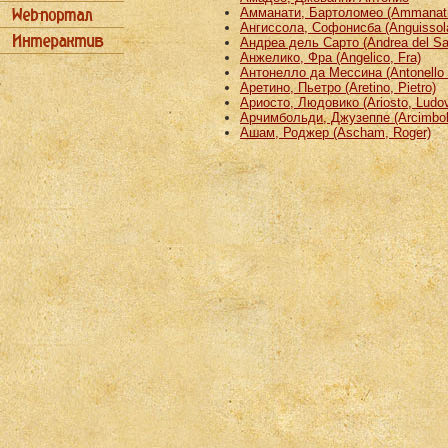
Амманати, Бартоломео (Ammanati
Ангиссола, Софонисба (Anguissola
Андреа дель Сарто (Andrea del Sa
Анжелико, Фра (Angelico, Fra)
Антонелло да Мессина (Antonello 
Аретино, Пьетро (Aretino, Pietro)
Ариосто, Людовико (Ariosto, Ludov
Арчимбольди, Джузеппе (Arcimbold
Ашам, Роджер (Ascham, Roger)