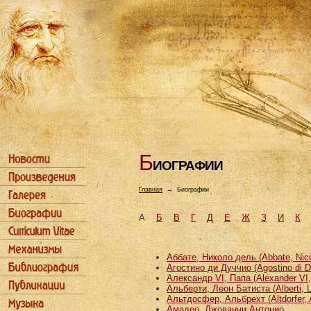
Б
ИОГРАФИИ
Главная
→
Биографии
А
Б
В
Г
Д
Е
Ж
З
И
К
Аббате, Николо дель (Abbate, Nicco
Агостино ди Дуччио (Agostino di D
Александр VI, Папа (Alexander VI
Альберти, Леон Батиста (Alberti, L
Альтдосфер, Альбрехт (Altdorfer, 
Амадео, Джованни Антонио