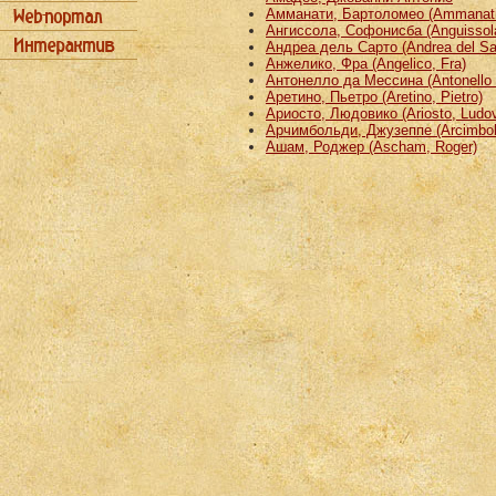
Амманати, Бартоломео (Ammanati
Ангиссола, Софонисба (Anguissola
Андреа дель Сарто (Andrea del Sa
Анжелико, Фра (Angelico, Fra)
Антонелло да Мессина (Antonello 
Аретино, Пьетро (Aretino, Pietro)
Ариосто, Людовико (Ariosto, Ludov
Арчимбольди, Джузеппе (Arcimbold
Ашам, Роджер (Ascham, Roger)