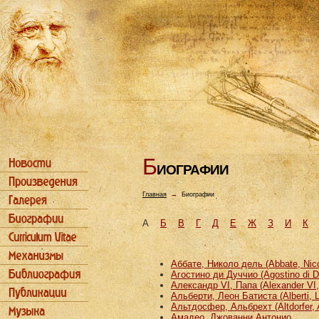
Б
ИОГРАФИИ
Главная
→
Биографии
А
Б
В
Г
Д
Е
Ж
З
И
К
Аббате, Николо дель (Abbate, Nicco
Агостино ди Дуччио (Agostino di D
Александр VI, Папа (Alexander VI
Альберти, Леон Батиста (Alberti, L
Альтдосфер, Альбрехт (Altdorfer, 
Амадео, Джованни Антонио