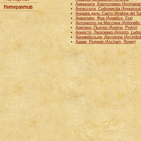
Амманати, Бартоломео (Ammanati
Ангиссола, Софонисба (Anguissola
Андреа дель Сарто (Andrea del Sa
Анжелико, Фра (Angelico, Fra)
Антонелло да Мессина (Antonello 
Аретино, Пьетро (Aretino, Pietro)
Ариосто, Людовико (Ariosto, Ludov
Арчимбольди, Джузеппе (Arcimbold
Ашам, Роджер (Ascham, Roger)