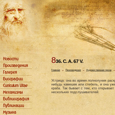
8
36. C. A. 67 V.
Главная
→
Произведения
→
Художественная проза
Устрица: она во время полнолуния раскр
нибудь камешек или стебель, и она уже
краба. Так бывает с тем, кто открывает
нескольких подслушивателей.