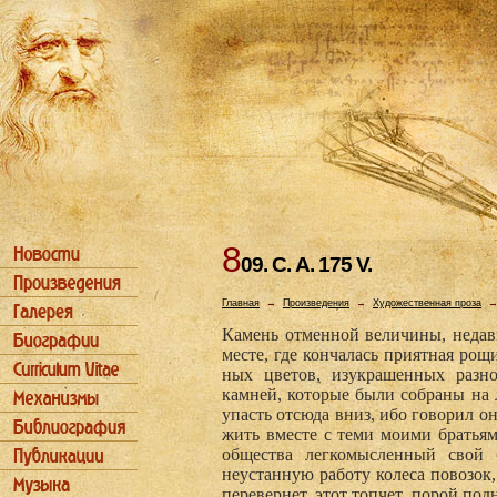
8
09. С. А. 175 V.
Главная
→
Произведения
→
Художественная проза
Камень отменной величины, недав
месте, где кончалась приятная рощ
ных цветов, изукрашенных разно
камней, которые были собраны на
упасть от­сюда вниз, ибо говорил о
жить вмес­те с теми моими братья
общества легкомысленный свой 
неустанную работу колеса повозок
перевернет, этот топчет, порой под