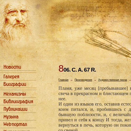
8
06. С. А. 67 R.
Главная
→
Произведения
→
Художественная проза
Пламя, уже месяц [пребывавшее] в
свеча в прекрасном и блистающем п
нее.
И один из языков его, оставив ест
коим питался, и, пробившись с д
бывшую поблизо­сти, и, с велича
привел и себя к концу И тогда, ж
вернуться в печь, которую он поки
со свечой.