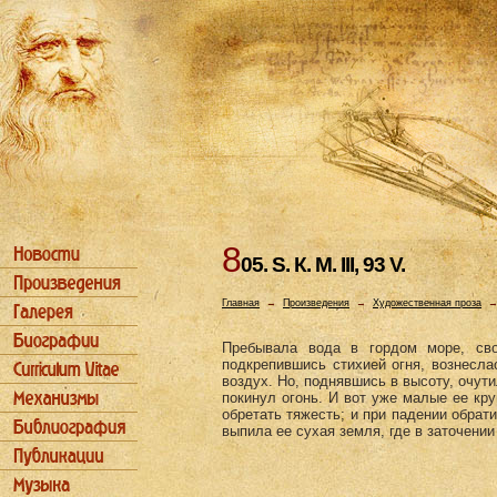
8
05. S. К. М. III, 93 V.
Главная
→
Произведения
→
Художественная проза
Пребывала вода в гордом море, сво
подкрепившись стихией огня, вознеслас
воздух. Но, поднявшись в высоту, очути­
покинул огонь. И вот уже малые ее кру
обретать тяжесть; и при па­дении обрати
выпила ее сухая земля, где в заточении