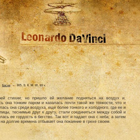
→
Басни
→
805. S. К. М. III, 93 v.
ей стихии; но пришло ей желание подняться на воздух и,
ь она тонким паром и казалась почти такой же тонко­сти, что и
лась она среди воздуха, еще более тонкого и хо­лодного, где ее и
пицы, теснимые друг к другу, стали соеди­няться между собой и
лась ее гордость в бегство. Так вот и падает она с неба; а затем
 на долгие времена отбывает она покаяние в грехе своем.