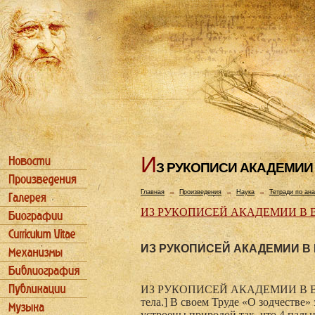
И
З РУКОПИСИ АКАДЕМИИ
Главная
→
Произведения
→
Наука
→
Тетради по ан
ИЗ РУКОПИСЕЙ АКАДЕМИИ В В
ИЗ РУКОПИСЕЙ АКАДЕМИИ В 
ИЗ РУКОПИСЕЙ АКАДЕМИИ В ВЕНЕ
тела.] В своем Труде «О зодчестве»
устроены природой так, что 4 паль