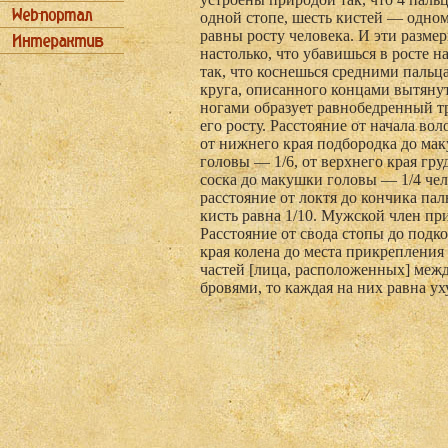
одной стопе, шесть кистей — одном
равны росту человека. И эти разме
настолько, что убавишься в росте н
так, что коснешься средними пальц
круга, описанного концами вытянут
ногами образует равнобедренный тр
его росту. Расстояние от начала во
от нижнего края подбородка до мак
головы — 1/6, от верхнего края груд
соска до макушки головы — 1/4 чел
расстояние от локтя до кончика пал
кисть равна 1/10. Мужской член при
Расстояние от свода стопы до подк
края колена до места прикрепления 
частей [лица, расположенных] меж
бровями, то каждая на них равна уху