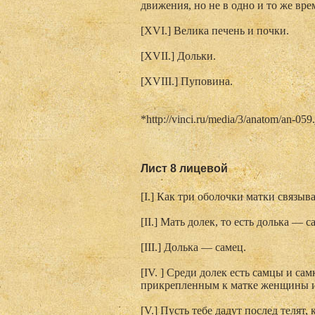
движения, но не в одно и то же вре
[XVI.] Велика печень и почки.
[XVII.] Дольки.
[XVIII.] Пуповина.
*http://vinci.ru/media/3/anatom/an-059
Лист 8 лицевой
[I.] Как три оболочки матки связыв
[II.] Мать долек, то есть долька — с
[III.] Долька — самец.
[IV. ] Среди долек есть самцы и сам
прикрепленным к матке женщины и
[V.] Пусть тебе дадут послед телят,