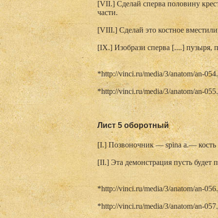
[VII.] Сделай сперва половину крес
части.
[VIII.] Сделай это костное вместил
[IX.] Изобрази сперва [....] пузыря, 
*http://vinci.ru/media/3/anatom/an-054
*http://vinci.ru/media/3/anatom/an-055
Лист 5 оборотный
[I.] Позвоночник — spina а.— кост
[II.] Эта демонстрация пусть будет
*http://vinci.ru/media/3/anatom/an-056
*http://vinci.ru/media/3/anatom/an-057