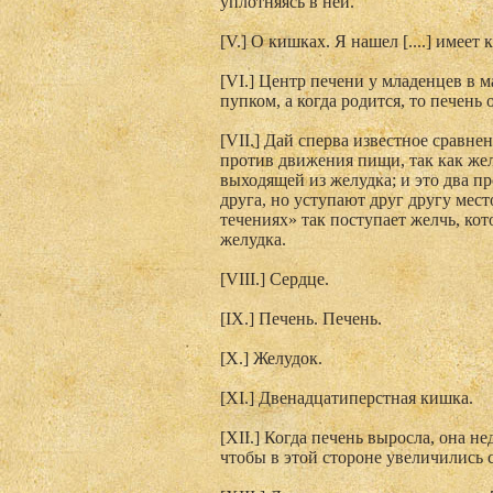
уплотняясь в ней.
[V.] О кишках. Я нашел [....] имеет 
[VI.] Центр печени у младенцев в м
пупком, а когда родится, то печень 
[VII.] Дай сперва известное сравнен
против движения пищи, так как жел
выходящей из желудка; и это два 
друга, но уступают друг другу мес
течениях» так поступает желчь, ко
желудка.
[VIII.] Сердце.
[IX.] Печень. Печень.
[X.] Желудок.
[XI.] Двенадцатиперстная кишка.
[XII.] Когда печень выросла, она н
чтобы в этой стороне увеличились с