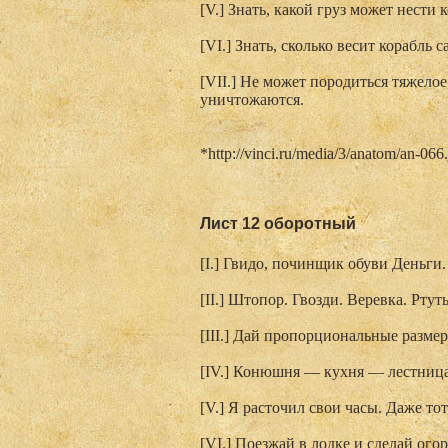
[V.] Знать, какой груз может нести 
[VI.] Знать, сколько весит корабль с
[VII.] Не может породиться тяжелое
уничтожаются.
*http://vinci.ru/media/3/anatom/an-066
Лист 12 оборотный
[I.] Гвидо, починщик обуви Деньги.
[II.] Штопор. Гвозди. Веревка. Ртут
[III.] Дай пропорциональные разме
[IV.] Конюшня — кухня — лестниц
[V.] Я расточил свои часы. Даже тот
[VI.] Поезжай в лодке и сделай огор