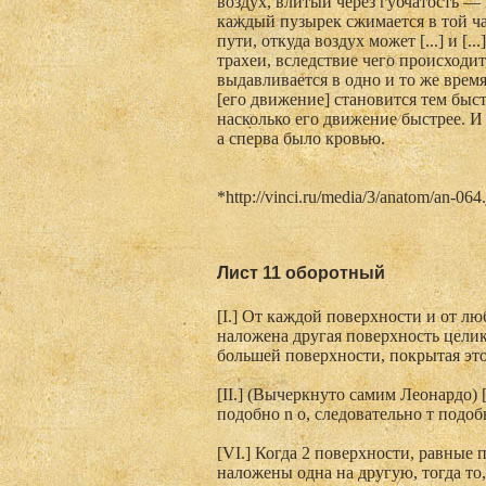
воздух, влитый через губчатость — 
каждый пузырек сжимается в той части
пути, откуда воздух может [...] и [..
трахеи, вследствие чего происходит
выдавливается в одно и то же время 
[его движение] становится тем быстр
насколько его движение быстрее. И по
а сперва было кровью.
*http://vinci.ru/media/3/anatom/an-064
Лист 11 оборотный
[I.] От каждой поверхности и от л
наложена другая поверхность целик
большей поверхности, покрытая это
[II.] (Вычеркнуто самим Леонардо) [
подобно n о, следовательно т подоб
[VI.] Когда 2 поверхности, равные
наложены одна на другую, тогда то