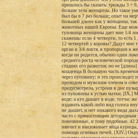
пришлось бы сказать: трижды 3 = 9,
больше тела женщины. Но такое умн
был бы в 7 раз больше; опыт на мер
большей длине как у женщины, так
животных нашей Европы. Еще можно
туловища женщины дает мне 1/4 лок
скажешь: если 4 четверти, то есть 
12 четвертей у коровы? Дадут мне 
орган в 3/4 локтя, в пропорции к ж
когда он родится, обычно один локот
среднего роста человеческой пород
стадиях его развития; но не [длин
младенца В большую часть времени
через пуповину; и это происходит 
проходом и мужским членом и сове
предусмотрела, устроив в дне пузыр
из пуповины к устью матки. [IX.] М
воде; а кто дышит в воде, тотчас ж
издавать какой-либо вид голоса внут
не дышит, и нет никакого вида дыха
часто с прямостоящим детородным ч
повешенные, и тому подобные. 42 2
нянчит и высиживает яйца курицы, 
помощи огневых печей. [XIV.] Окру
цыплята отдаются под охрану каплу