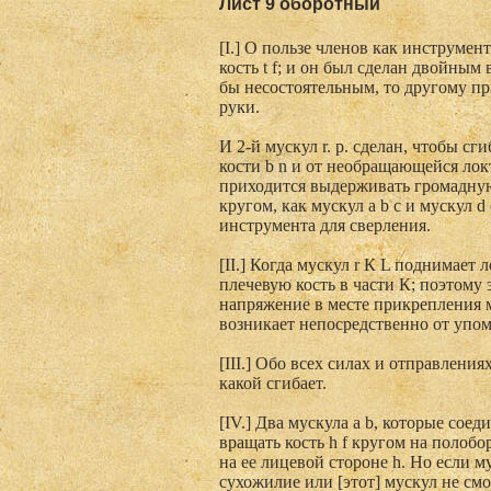
Лист 9 оборотный
[I.] О пользе членов как инструмен
кость t f; и он был сделан двойным
бы несостоятельным, то другому п
руки.
И 2-й мускул r. р. сделан, чтобы с
кости b n и от необращающейся локт
приходится выдерживать громадную 
кругом, как мускул а b с и мускул 
инструмента для сверления.
[II.] Когда мускул r К L поднимает 
плечевую кость в части К; поэтому
напряжение в месте прикрепления м
возникает непосредственно от упом
[III.] Обо всех силах и отправления
какой сгибает.
[IV.] Два мускула а b, которые соед
вращать кость h f кругом на полобо
на ее лицевой стороне h. Но если му
сухожилие или [этот] мускул не смо