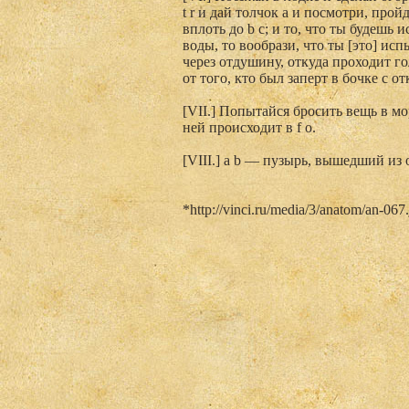
t r и дай толчок а и посмотри, про
вплоть до b с; и то, что ты будешь
воды, то вообрази, что ты [это] ис
через отдушину, откуда проходит го
от того, кто был заперт в бочке с о
[VII.] Попытайся бросить вещь в мо
ней происходит в f о.
[VIII.] а b — пузырь, вышедший из
*http://vinci.ru/media/3/anatom/an-067