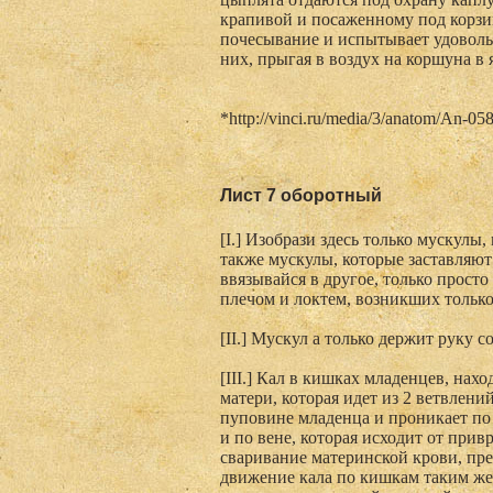
крапивой и посаженному под корзин
почесывание и испытывает удовольс
них, прыгая в воздух на коршуна в 
*http://vinci.ru/media/3/anatom/An-058
Лист 7 оборотный
[I.] Изобрази здесь только мускулы
также мускулы, которые заставляют
ввязывайся в другое, только прост
плечом и локтем, возникших только
[II.] Мускул а только держит руку с
[III.] Кал в кишках младенцев, нах
матери, которая идет из 2 ветвлен
пуповине младенца и проникает по 
и по вене, которая исходит от прив
сваривание материнской крови, пре
движение кала по кишкам таким же 