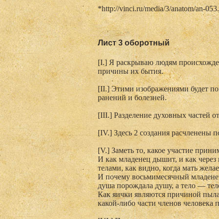
*http://vinci.ru/media/3/anatom/an-053
Лист 3 оборотный
[I.] Я раскрываю людям происхожд
причины их бытия.
[II.] Этими изображениями будет п
ранений и болезней.
[III.] Разделение духовных частей 
[IV.] Здесь 2 создания расчленены п
[V.] Заметь то, какое участие прин
И как младенец дышит, и как через
телами, как видно, когда мать жела
И почему восьмимесячный младенец
душа порождала душу, а тело — тел
Как яички являются причиной пыла
какой-либо части членов человека 