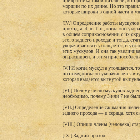
привратника такой цитадели, которы
морщин по их длине. Но это правило
которые широки в одной части и уз
[IV.] Определение работы мускулов
проход, a. d. m. f. n., когда они ук
в общем соприкосновении с их окру
этого заднего прохода; и тогда, стя
укорачивается и утолщается, и уто
этих мускулов. И она так увеличива
он расширен, и этим приспособлен
[V.] И когда мускул а утолщается, т
поэтому, когда он укорачивается вн
которая выдается выгнутой выпукло
[VI.] Почему число мускулов заднег
необходимо, почему 3 или 7 не был
[VII.] Определение сжимания щелей 
заднего прохода — и сердца, хотя он
[VIII.] Опиши члены [человека] ста
[IX.] Задний проход.