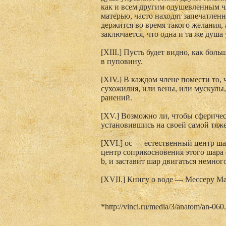
как и всем другим одушевленным чл
матерью, часто находят запечатлен
держится во время такого желания, 
заключается, что одна и та же душа 
[XIII.] Пусть будет видно, как боль
в пуповину.
[XIV.] В каждом члене помести то, 
сухожилия, или вены, или мускулы,
ранений.
[XV.] Возможно ли, чтобы сферическ
установившись на своей самой тяжел
[XVI.] ос — естественный центр ша
центр соприкосновения этого шара 
b, и заставит шар двигаться немного
[XVII.] Книгу о воде — Мессеру М
*http://vinci.ru/media/3/anatom/an-060