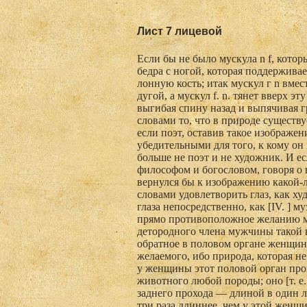
Лист 7 лицевой
Если бы не было мускула n f, котор
бедра с ногой, которая поддерживае
лонную кость; итак мускул г n вмес
дугой, а мускул f. n. тянет вверх эту
выгибая спину назад и выпячивая гру
словами то, что в природе существу
если поэт, оставив такое изображ
убедительными для того, к кому он 
больше не поэт и не художник. И ес
философом и богословом, говоря о 
вернулся бы к изображению какой-л
словами удовлетворить глаз, как х
глаза непосредственно, как [IV. ] 
прямо противоположное желанию м
детородного члена мужчины такой 
обратное в половом органе женщины
желаемого, ибо природа, которая н
у женщины этот половой орган про
животного любой породы; оно [т. е
заднего прохода — длиной в один л
три раза длиннее, чем у этой женщи