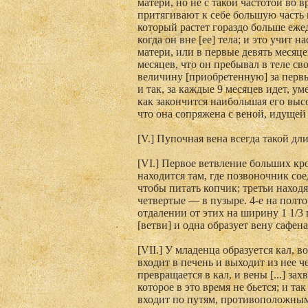
матери, но не с такой частотой во
притягивают к себе большую часть 
который растет гораздо больше ежед
когда он вне [ее] тела; и это учит н
матери, или в первые девять месяце
месяцев, что он пребывал в теле сво
величину [приобретенную] за первы
и так, за каждые 9 месяцев идет, ум
как закончится наибольшая его выс
что она сопряжена с веной, идущей
[V.] Пупочная вена всегда такой дл
[VI.] Первое ветвление больших к
находится там, где позвоночник сое
чтобы питать копчик; третьи наход
четвертые — в пузыре. 4-е на полт
отдалении от этих на ширину 1 1/3
[ветви] и одна образует вену сафена, 
[VII.] У младенца образуется кал, 
входит в печень и выходит из нее ч
превращается в кал, и вены [...] зах
которое в это время не бьется; и т
входит по путям, противоположным 