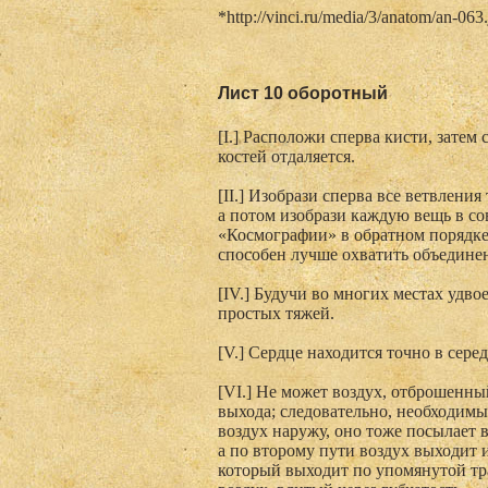
*http://vinci.ru/media/3/anatom/an-063
Лист 10 оборотный
[I.] Расположи сперва кисти, затем 
костей отдаляется.
[II.] Изобрази сперва все ветвления
а потом изобрази каждую вещь в со
«Космографии» в обратном порядке:
способен лучше охватить объединенн
[IV.] Будучи во многих местах удв
простых тяжей.
[V.] Сердце находится точно в сер
[VI.] Не может воздух, отброшенный
выхода; следовательно, необходимы 
воздух наружу, оно тоже посылает в
а по второму пути воздух выходит и
который выходит по упомянутой тра