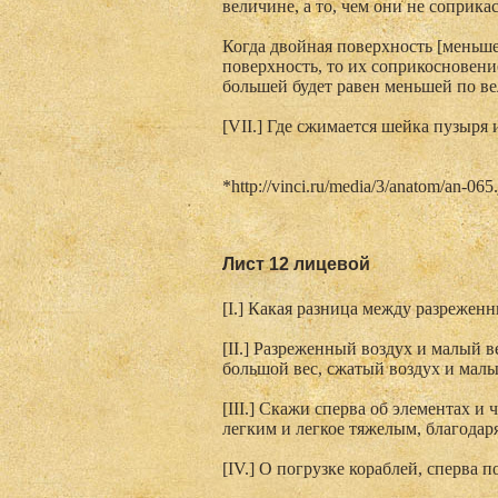
величине, а то, чем они не соприка
Когда двойная поверхность [меньш
поверхность, то их соприкосновени
большей будет равен меньшей по ве
[VII.] Где сжимается шейка пузыря 
*http://vinci.ru/media/3/anatom/an-065
Лист 12 лицевой
[I.] Какая разница между разрежен
[II.] Разреженный воздух и малый 
большой вес, сжатый воздух и малы
[III.] Скажи сперва об элементах и 
легким и легкое тяжелым, благода
[IV.] О погрузке кораблей, сперва п