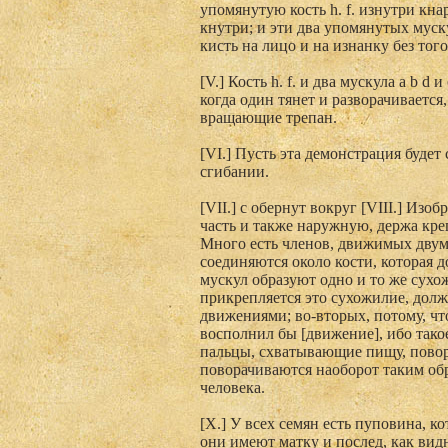
упомянутую кость h. f. изнутри кна
кнутри; и эти два упомянутых муск
кисть на лицо и на изнанку без тог
[V.] Кость h. f. и два мускула а b d
когда один тянет и разворачивается
вращающие трепан.
[VI.] Пусть эта демонстрация будет
сгибании.
[VII.] с обернут вокруг [VIII.] Из
часть и также наружную, держа креп
Много есть членов, движимых двум
соединяются около кости, которая д
мускул образуют одно и то же сухожи
прикрепляется это сухожилие, дол
движениями; во-вторых, потому, что
восполнил бы [движение], ибо тако
пальцы, схватывающие пищу, повора
поворачиваются наоборот таким обр
человека.
[X.] У всех семян есть пуповина, ко
они имеют матку и послед, как видн