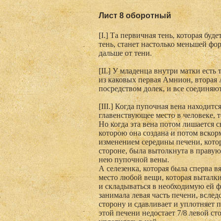
Лист 8 оборотный
[I.] Та первичная тень, которая бу
тень, станет настолько меньшей фор
дальше от тени.
[II.] У младенца внутри матки есть
из каковых первая Амнион, вторая 
посредством долек, и все соединяю
[III.] Когда пупочная вена находитс
главенствующее место в человеке, т
Но когда эта вена потом лишается с
которою она создана и потом вскор
изменением середины печени, котор
стороне, была вытолкнута в правую
нею пупочной вены.
А селезенка, которая была сперва 
место любой вещи, которая выталки
и складываться в необходимую ей ф
занимала левая часть печени, вследс
сторону и сдавливает и уплотняет п
этой печени недостает 7/8 левой ст