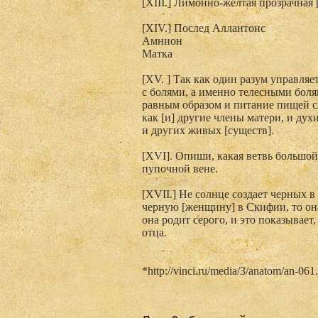
[XIII.] Лимонно-желтая прозрачная 
[XIV.] Послед Аллантоис
Амнион
Матка
[XV. ] Так как один разум управляе
с болями, а именно телесными боля
равным образом и питание пищей сл
как [и] другие члены матери, и дух
и других живых [существ].
[XVI]. Опиши, какая ветвь большой
пупочной вене.
[XVII.] Не солнце создает черных 
черную [женщину] в Скифии, то она
она родит серого, и это показывает
отца.
*http://vinci.ru/media/3/anatom/an-061