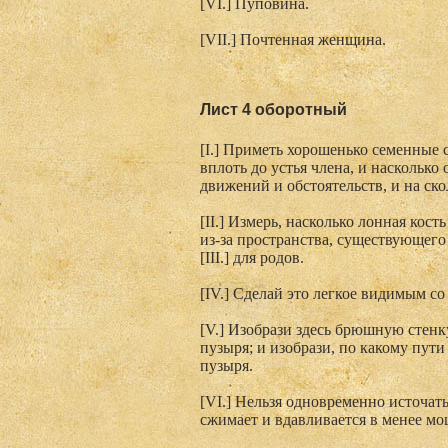
[VI.] Пуповина.
[VII.] Почтенная женщина.
Лист 4 оборотный
[I.] Приметь хорошенько семенные с
вплоть до устья члена, и насколько
движений и обстоятельств, и на ско
[II.] Измерь, насколько лонная ко
из-за пространства, существующег
[III.] для родов.
[IV.] Сделай это легкое видимым с
[V.] Изобрази здесь брюшную стен
пузыря; и изобрази, по какому пут
пузыря.
[VI.] Нельзя одновременно источат
сжимает и вдавливается в менее мо