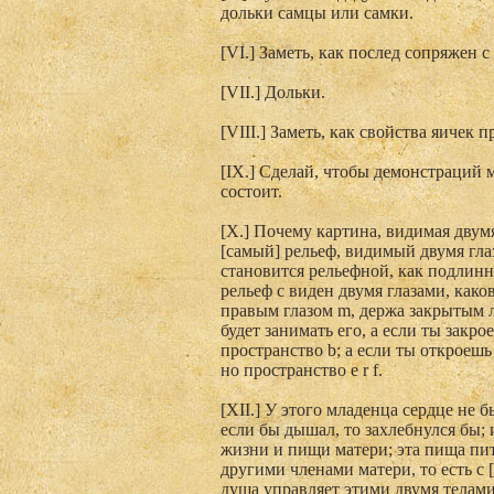
дольки самцы или самки.
[VI.] Заметь, как послед сопряжен с
[VII.] Дольки.
[VIII.] Заметь, как свойства яичек 
[IХ.] Сделай, чтобы демонстраций м
состоит.
[X.] Почему картина, видимая двумя
[самый] рельеф, видимый двумя гла
становится рельефной, как подлинны
рельеф с виден двумя глазами, как
правым глазом m, держа закрытым л
будет занимать его, а если ты закр
пространство b; а если ты откроешь 
но пространство e r f.
[XII.] У этого младенца сердце не б
если бы дышал, то захлебнулся бы; 
жизни и пищи матери; эта пища пита
другими членами матери, то есть с 
душа управляет этими двумя телами