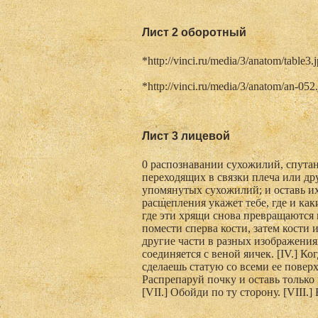
Лист 2 оборотный
*http://vinci.ru/media/3/anatom/table3.
*http://vinci.ru/media/3/anatom/an-052
Лист 3 лицевой
0 распознавании сухожилий, спутан
переходящих в связки плеча или др
упомянутых сухожилий; и оставь их
расщепления укажет тебе, где и как
где эти хрящи снова превращаются в
помести сперва кости, затем кости
другие части в разных изображениях
соединяется с веной яичек. [IV.] К
сделаешь статую со всеми ее повер
Распрепаруй почку и оставь только
[VII.] Обойди по ту сторону. [VIII.]