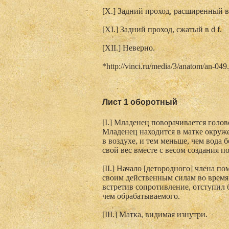
[X.] Задний проход, расширенный в 
[XI.] Задний проход, сжатый в d f.
[XII.] Неверно.
*http://vinci.ru/media/3/anatom/an-049
Лист 1 оборотный
[I.] Младенец поворачивается голов
Младенец находится в матке окруже
в воздухе, и тем меньше, чем вода б
свой вес вместе с весом создания п
[II.] Начало [детородного] члена п
своим действенным силам во время с
встретив сопротивление, отступил 
чем обрабатываемого.
[III.] Матка, видимая изнутри.