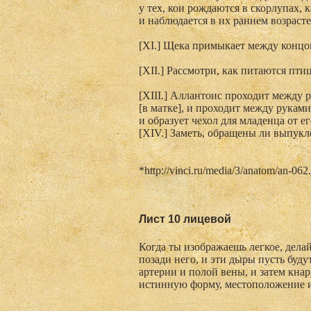
у тех, кои рождаются в скорлупах,
и наблюдается в их раннем возрасте
[XI.] Щека примыкает между концо
[XII.] Рассмотри, как питаются пти
[XIII.] Аллантоис проходит между 
[в матке], и проходит между рукам
и образует чехол для младенца от ег
[XIV.] Заметь, обращены ли выпукл
*http://vinci.ru/media/3/anatom/an-062
Лист 10 лицевой
Когда ты изображаешь легкое, дела
позади него, и эти дыры пусть буд
артерии и полой вены, и затем кна
истинную форму, местоположение и 