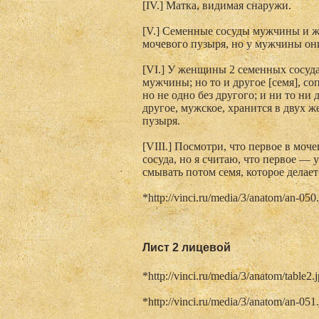
[IV.] Матка, видимая снаружи.
[V.] Семенные сосуды мужчины и ж
мочевого пузыря, но у мужчины он
[VI.] У женщины 2 семенных сосуда 
мужчины; но то и другое [семя], со
но не одно без другого; и ни то ни 
другое, мужское, хранится в двух ж
пузыря.
[VIII.] Посмотри, что первое в моч
сосуда, но я считаю, что первое — 
смывать потом семя, которое делает
*http://vinci.ru/media/3/anatom/an-050
Лист 2 лицевой
*http://vinci.ru/media/3/anatom/table2.
*http://vinci.ru/media/3/anatom/an-051