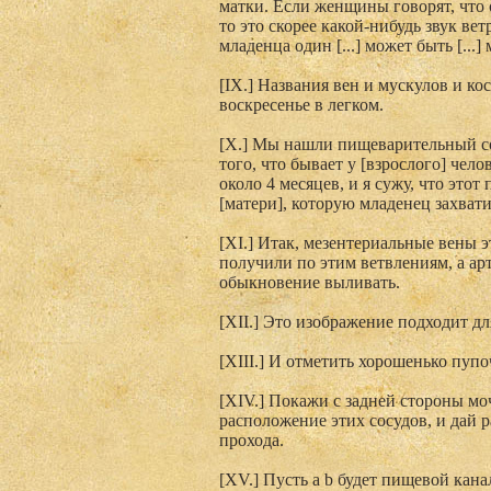
матки. Если женщины говорят, что 
то это скорее какой-нибудь звук ветр
младенца один [...] может быть [...] мо
[IХ.] Названия вен и мускулов и ко
воскресенье в легком.
[X.] Мы нашли пищеварительный сок
того, что бывает у [взрослого] чел
около 4 месяцев, и я сужу, что это
[матери], которую младенец захват
[XI.] Итак, мезентериальные вены э
получили по этим ветвлениям, а ар
обыкновение выливать.
[XII.] Это изображение подходит дл
[XIII.] И отметить хорошенько пупо
[XIV.] Покажи с задней стороны м
расположение этих сосудов, и дай р
прохода.
[XV.] Пусть а b будет пищевой кан