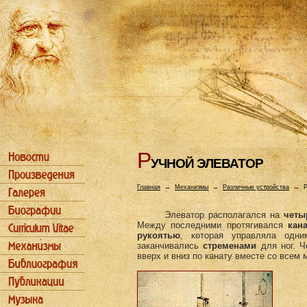
Р
УЧHОЙ ЭЛЕВАТОР
Главная
→
Механизмы
→
Различные устройства
→
Р
Элеватор располагался на
четы
Между последними протягивался
кана
рукоятью
, которая управляла одн
заканчивались
стременами
для ног. Ч
вверх и вниз по канату вместе со всем