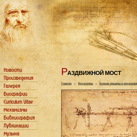
Р
АЗДВИЖHОЙ МОСТ
Главная
→
Механизмы
→
Боевые машины и механизм