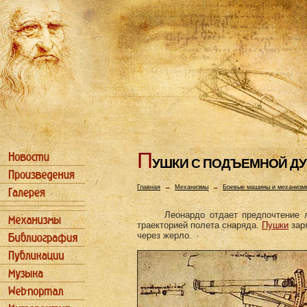
П
УШКИ С ПОДЪЕМHОЙ Д
Главная
→
Механизмы
→
Боевые машины и механизм
Леонардо отдает предпочтение 
траекторией полета снаряда.
Пушки
зар
через жерло.