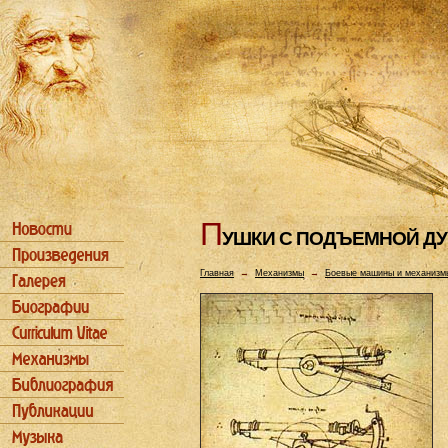
П
УШКИ С ПОДЪЕМHОЙ Д
Главная
→
Механизмы
→
Боевые машины и механизм