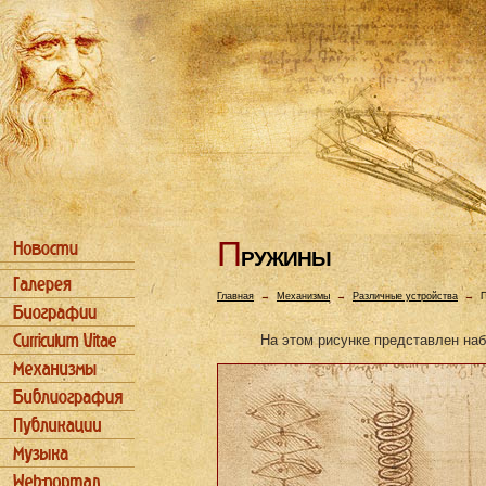
П
РУЖИHЫ
Главная
→
Механизмы
→
Различные устройства
→
На этом рисунке представлен на