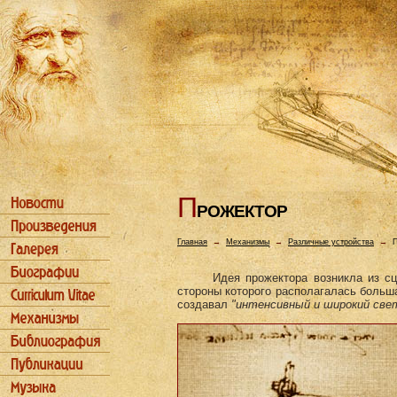
П
РОЖЕКТОР
Главная
→
Механизмы
→
Различные устройства
→
П
Идея прожектора возникла из сц
стороны которого располагалась боль
создавал
"интенсивный и широкий све