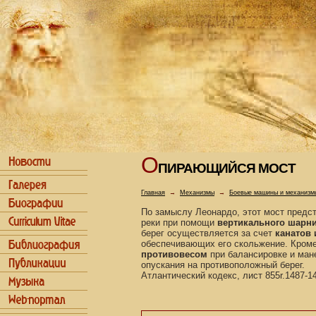
О
ПИРАЮЩИЙСЯ МОСТ
Главная
→
Механизмы
→
Боевые машины и механизм
По замыслу Леонардо, этот мост предст
реки при помощи
вертикального шарн
берег осуществляется за счет
канатов 
обеспечивающих его скольжение. Кроме
противовесом
при балансировке и ман
опускания на противоположный берег.
Атлантический кодекс, лист 855r.1487-14