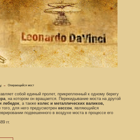
ы
→
Опирающийся мост
авляет собой единый пролет, прикрепленный к одному берегу
ира
, на котором он вращается. Перекидывание моста на другой
и лебедок
, а также
колес и металлических валиков,
 того, для него предусмотрен
кессон
, являющийся
еврировании подвешенного в воздухе моста в процессе его
89 гг.