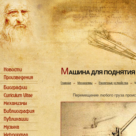
М
АШИHА ДЛЯ ПОДHЯТИЯ
Главная
→
Механизмы
→
Различные устройства
→
М
Перемещение любого груза проис