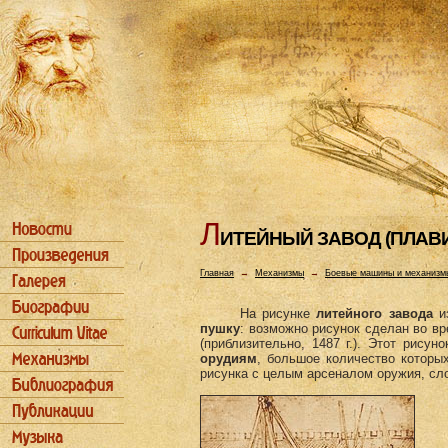
Л
ИТЕЙHЫЙ ЗАВОД (ПЛАВ
Главная
→
Механизмы
→
Боевые машины и механизм
На рисунке
литейного завода
из
пушку
: возможно рисунок сделан во вр
(приблизительно, 1487 г.). Этот рису
орудиям
, большое количество которы
рисунка с целым арсеналом оружия, сл