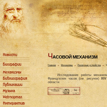
Ч
АСОВОЙ МЕХАHИЗМ
Главная
→
Механизмы
→
Различные устройства
→
Ч
Исследование работы механиз
Французских часов (см. рисунок)
XIV
области.