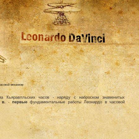
асовой механизм
ма Кьяравлльских часов - наряду с наброском знаменитых
 в.
-
первые
фундаментальные работы Леонардо в часовой