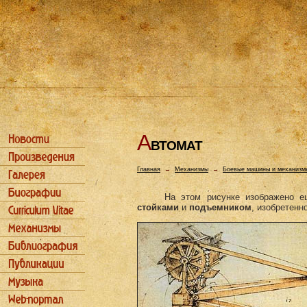
А
ВТОМАТ
Главная
→
Механизмы
→
Боевые машины и механизм
На этом рисунке изображено 
стойками
и
подъемником
, изобретенн